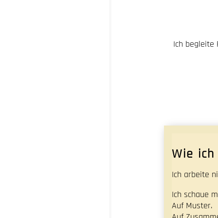
Ich begleite
Wie ich
Ich arbeite n
Ich schaue mi
Auf Muster.
Auf Zusamm