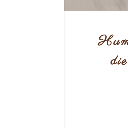
Huma
di