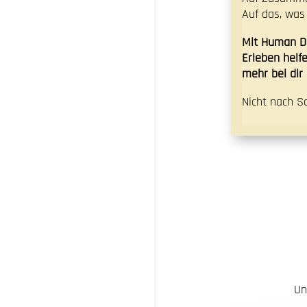
Auf das, was 
Mit Human De
Erleben helfe
mehr bei di
Nicht nach S
Un