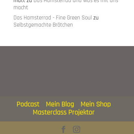
matt
zu
Das Hamsterrad und was es mit uns
macht
Das Hamsterrad - Fine Green Soul
zu
Selbstgemachte Brötchen
Podcast
Mein Blog
Mein Shop
Masterclass Projektor