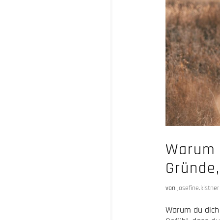
Warum d
Gründe,
von
josefine.kistner
Warum du dich 