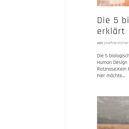
Die 5 b
erklärt
von
josefine.kistner
Die 5 biologis
Human Design V
Rotznase.Kein F
hier möchte...