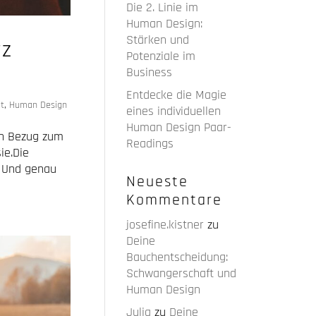
Die 2. Linie im
Human Design:
Stärken und
rz
Potenziale im
Business
Entdecke die Magie
t
,
Human Design
eines individuellen
Human Design Paar-
in Bezug zum
Readings
ie.Die
t. Und genau
Neueste
Kommentare
josefine.kistner
zu
Deine
Bauchentscheidung:
Schwangerschaft und
Human Design
Julia
zu
Deine