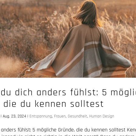
u dich anders fühlst: 5 mögl
 die du kennen solltest
|
Aug. 23, 2024
|
Entspannung
,
Frauen
,
Gesundheit
,
Human Design
anders fühlst: 5 mögliche Gründe, die du kennen solltest Ken