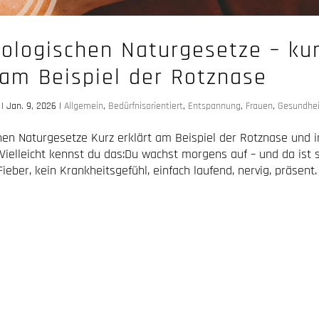
iologischen Naturgesetze – ku
 am Beispiel der Rotznase
|
Jan. 9, 2026
|
Allgemein
,
Bedürfnisorientiert
,
Entspannung
,
Frauen
,
Gesundhei
chen Naturgesetze Kurz erklärt am Beispiel der Rotznase und 
ielleicht kennst du das:Du wachst morgens auf – und da ist s
ieber, kein Krankheitsgefühl, einfach laufend, nervig, präsen