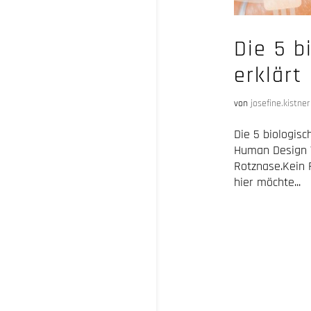
Die 5 b
erklärt
von
josefine.kistner
Die 5 biologis
Human Design V
Rotznase.Kein F
hier möchte...