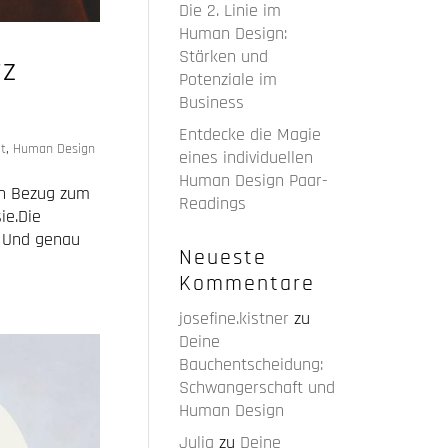
Die 2. Linie im
Human Design:
Stärken und
rz
Potenziale im
Business
Entdecke die Magie
t
,
Human Design
eines individuellen
Human Design Paar-
in Bezug zum
Readings
ie.Die
t. Und genau
Neueste
Kommentare
josefine.kistner
zu
Deine
Bauchentscheidung:
Schwangerschaft und
Human Design
Julia
zu
Deine