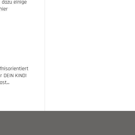
 dazu einige
hier
n
nisorientiert
r DEIN KIND!
st...