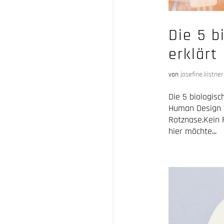
Die 5 b
erklärt
von
josefine.kistner
Die 5 biologis
Human Design V
Rotznase.Kein F
hier möchte...