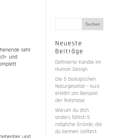
Neueste
chenende sehr
Beiträge
lch- und
Definierte Kanäle im
komplett
Human Design
Die 5 biologischen
Naturgesetze – kurz
erklärt am Beispiel
der Rotznase
Warum du dich
anders fühlst: 5
mögliche Gründe, die
du kennen solltest
t nebenher und