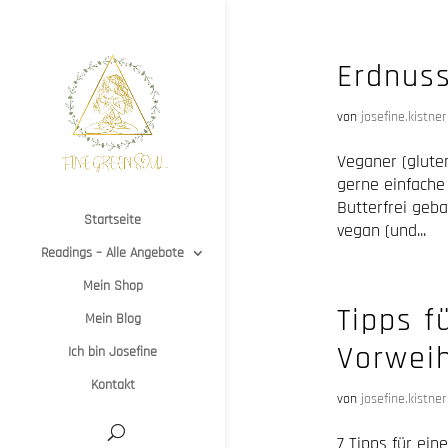
Erdnus
von
josefine.kistner
Veganer (glute
gerne einfache
Butterfrei geb
Startseite
vegan (und...
Readings – Alle Angebote
Mein Shop
Tipps f
Mein Blog
Vorwei
Ich bin Josefine
Kontakt
von
josefine.kistner
7 Tipps für ei