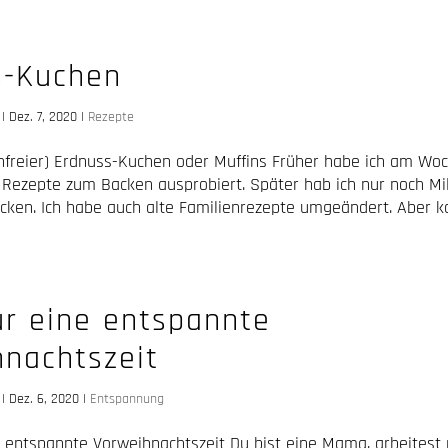
s-Kuchen
|
Dez. 7, 2020
|
Rezepte
nfreier) Erdnuss-Kuchen oder Muffins Früher habe ich am Wo
 Rezepte zum Backen ausprobiert. Später hab ich nur noch Mi
acken. Ich habe auch alte Familienrezepte umgeändert. Aber 
ür eine entspannte
hnachtszeit
|
Dez. 6, 2020
|
Entspannung
ne entspannte Vorweihnachtszeit Du bist eine Mama, arbeites