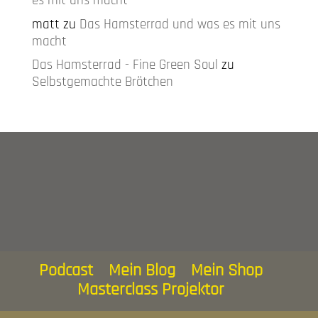
es mit uns macht
matt
zu
Das Hamsterrad und was es mit uns
macht
Das Hamsterrad - Fine Green Soul
zu
Selbstgemachte Brötchen
Podcast
Mein Blog
Mein Shop
Masterclass Projektor