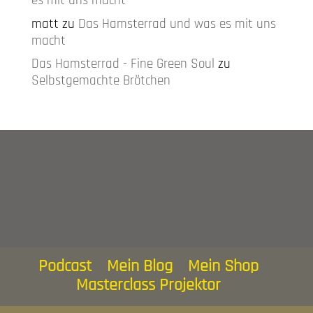
es mit uns macht
matt
zu
Das Hamsterrad und was es mit uns
macht
Das Hamsterrad - Fine Green Soul
zu
Selbstgemachte Brötchen
Podcast
Mein Blog
Mein Shop
Masterclass Projektor