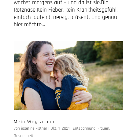
wachst morgens auf – und da ist sie.Die
Rotznase.Kein Fieber, kein Krankheitsgefühl,
einfach laufend, nervig, präsent. Und genau
hier möchte...
Mein Weg zu mir
von
josefine.kistner
|
Okt. 1, 2021
|
Entspannung
,
Frauen
,
Gesundheit