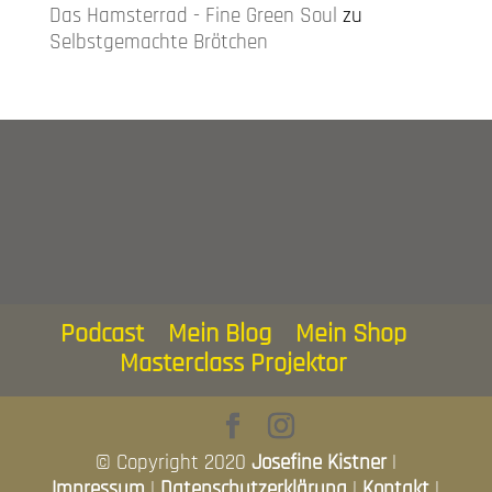
Das Hamsterrad - Fine Green Soul
zu
Selbstgemachte Brötchen
Podcast
Mein Blog
Mein Shop
Masterclass Projektor
© Copyright 2020
Josefine Kistner
|
Impressum
|
Datenschutzerklärung
|
Kontakt
|